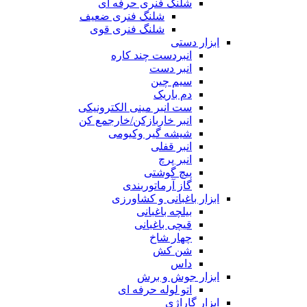
شلنگ فنری حرفه ای
شلنگ فنری ضعیف
شلنگ فنری قوی
ابزار دستی
انبردست چند کاره
انبر دست
سیم چین
دم باریک
ست انبر مینی الکترونیکی
انبر خاربازکن/خارجمع کن
شیشه گیر وکیومی
انبر قفلی
انبر پرچ
پیچ گوشتی
گاز آرماتوربندی
ابزار باغبانی و کشاورزی
بیلچه باغبانی
قیچی باغبانی
چهار شاخ
شن کش
داس
ابزار جوش و برش
اتو لوله حرفه ای
ابزار گاراژی