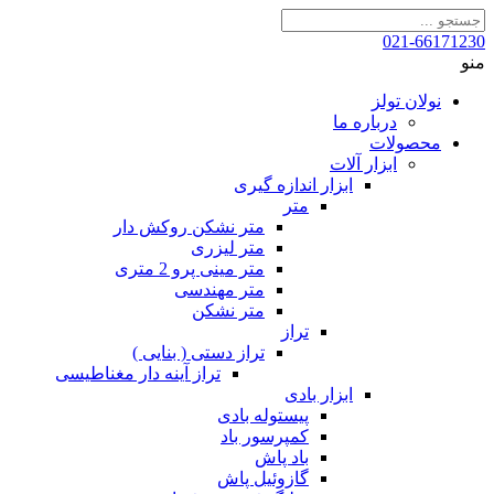
021-66171230
منو
نولان تولز
درباره ما
محصولات
ابزار آلات
ابزار اندازه گیری
متر
متر نشکن روکش دار
متر لیزری
متر مینی پرو 2 متری
متر مهندسی
متر نشکن
تراز
تراز دستی ( بنایی )
تراز آینه دار مغناطیسی
ابزار بادی
پیستوله بادی
کمپرسور باد
باد پاش
گازوئیل پاش