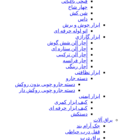
قیچی باغبانی
چهار شاخ
شن کش
داس
ابزار جوش و برش
اتو لوله حرفه ای
ابزار گاراژی
آچار آلن شش گوش
آچار آلن ستاره ای
آچار آلن ترکیبی
آچار فرانسه
آچار رینگی
ابزار نظافتی
دسته جارو
دسته جارو چوبی بدون روکش
دسته جارو چوبی روکش دار
ابزار ایمنی
کیف ابزار کمری
کیف ابزار حرفه ای
دستکش
یراق آلات
جک آرام بند
قفل درب حیاطی
یراق درب