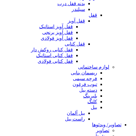
بدنه قفل درب
سیلندر
قفل
قفل آویز
قفل آویز استاتیک
قفل آویز برنجی
قفل آویز فولادی
قفل کتابی
قفل کتابی روکش دار
قفل کتابی استاتیک
قفل کتابی فولادی
لوازم ساختمانی
ریسمان بنایی
فرچه سیمی
تیوب فرغون
دسته بیل
بلبرينگ
کلنگ
بیل
بیل آلمان
راست بیل
تصاویر/ ویدئوها
تصاویر