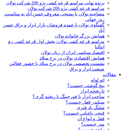
برنده نهایی مراسم قرعه کشی پژو 206 شرکت نولان
مراسم قرعه کشی پژو 206 شرکت نولان
مصاحبه نولان با پستچی معروف حسن آباد به مناسبت
روز جهانی
گفتگوی نولان با عمده فروشان بازار ابزار و یراق حسن
آباد
همایش بزرگ خانواده نولان
مراسم قرعه کشی نولان: بخش اول قرعه کشی رم
ایتالیا
اقتصاد سیاسی ایران از زبان نولان
همایش اقتصادی نولان در برج میلاد
نشست تخصصی نولان در برج میلاد با حضور فعالین
صنعت ابزار و یراق
مقالات
اتو لوله
پیچ گوشتی چیست؟
تاریخچه ابزار
ساخت ابزار با فورجینگ یا ریخته گری؟
سیلندر قفل چیست؟
شلنگ باد فنری
قیچی باغبانی چیست؟
قفل و انواع آن
متر چیست؟
بیلچه چیست؟