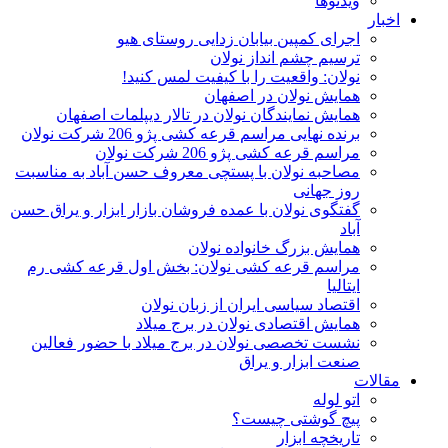
ویدئوها
اخبار
اجرای کمپین بیابان زدایی روستای هیو
ترسیم چشم انداز نولان
نولان: واقعیت را با کیفیت لمس کنید!
همایش نولان در اصفهان
همایش نمایندگان نولان در تالار دیپلمات اصفهان
برنده نهایی مراسم قرعه کشی پژو 206 شرکت نولان
مراسم قرعه کشی پژو 206 شرکت نولان
مصاحبه نولان با پستچی معروف حسن آباد به مناسبت
روز جهانی
گفتگوی نولان با عمده فروشان بازار ابزار و یراق حسن
آباد
همایش بزرگ خانواده نولان
مراسم قرعه کشی نولان: بخش اول قرعه کشی رم
ایتالیا
اقتصاد سیاسی ایران از زبان نولان
همایش اقتصادی نولان در برج میلاد
نشست تخصصی نولان در برج میلاد با حضور فعالین
صنعت ابزار و یراق
مقالات
اتو لوله
پیچ گوشتی چیست؟
تاریخچه ابزار