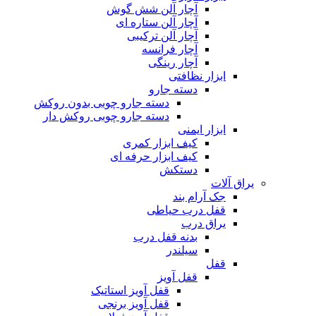
آچار آلن شش گوش
آچار آلن ستاره ای
آچار آلن ترکیبی
آچار فرانسه
آچار رینگی
ابزار نظافتی
دسته جارو
دسته جارو چوبی بدون روکش
دسته جارو چوبی روکش دار
ابزار ایمنی
کیف ابزار کمری
کیف ابزار حرفه ای
دستکش
یراق آلات
جک آرام بند
قفل درب حیاطی
یراق درب
بدنه قفل درب
سیلندر
قفل
قفل آویز
قفل آویز استاتیک
قفل آویز برنجی