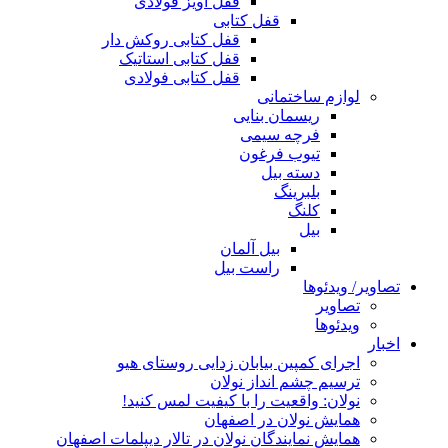
قفل آویز فولادی
قفل کتابی
قفل کتابی روکش دار
قفل کتابی استاتیک
قفل کتابی فولادی
لوازم ساختمانی
ریسمان بنایی
فرچه سیمی
تیوب فرغون
دسته بیل
بلبرينگ
کلنگ
بیل
بیل آلمان
راست بیل
تصاویر/ ویدئوها
تصاویر
ویدئوها
اخبار
اجرای کمپین بیابان زدایی روستای هیو
ترسیم چشم انداز نولان
نولان: واقعیت را با کیفیت لمس کنید!
همایش نولان در اصفهان
همایش نمایندگان نولان در تالار دیپلمات اصفهان