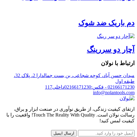
دم باریک ضد شوک
آچار دو سررینگ
ارتباط با نولان
میدان حسن آباد، کوچه شجاعی، بن بست جمالدارا 2، پلاک 32،
طبقه اول
02166171230 - فکس:02166171230داخلی117
info@nolantools.com
ارتقای کیفیت زندگی، از طریق نوآوری در صنعت ابزار و یراق،
رسالت نولان است. Touch The Reality With Quality! واقعیت را با
کیفیت لمس کنید!