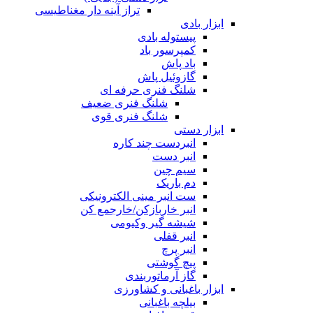
تراز آینه دار مغناطیسی
ابزار بادی
پیستوله بادی
کمپرسور باد
باد پاش
گازوئیل پاش
شلنگ فنری حرفه ای
شلنگ فنری ضعیف
شلنگ فنری قوی
ابزار دستی
انبردست چند کاره
انبر دست
سیم چین
دم باریک
ست انبر مینی الکترونیکی
انبر خاربازکن/خارجمع کن
شیشه گیر وکیومی
انبر قفلی
انبر پرچ
پیچ گوشتی
گاز آرماتوربندی
ابزار باغبانی و کشاورزی
بیلچه باغبانی