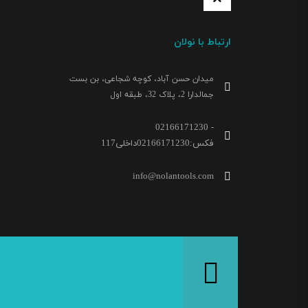
ارتباط با نولان
میدان حسن آباد، کوچه شجاعی، بن بست
جمالدارا 2، پلاک 32، طبقه اول
02166171230 -
فکس:02166171230داخلی117
info@nolantools.com