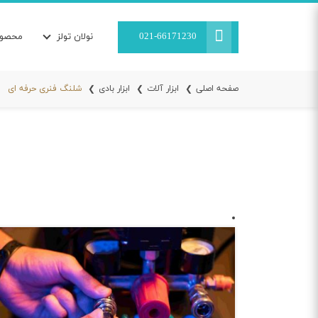
021-66171230
نولان تولز
محصول
صفحه اصلی
ابزار آلات
ابزار بادی
شلنگ فنری حرفه ای