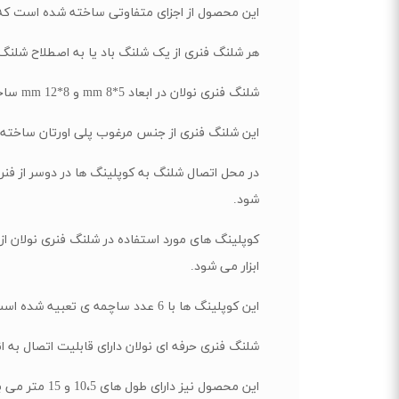
این محصول از اجزای متفاوتی ساخته شده است که ع
هر شلنگ فنری از یک شلنگ باد یا به اصطلاح شلنگ
شلنگ فنری نولان در ابعاد mm 8*5 و mm 12*8 ساخته شده است. که معمولا از یکی از این دو نوع شلنگ فنری در مشاغل استفاده می شود.
این شلنگ فنری از جنس مرغوب پلی اورتان ساخته ش
در محل اتصال شلنگ به کوپلینگ ها در دوسر از فنر
شود.
کوپلینگ های مورد استفاده در شلنگ فنری نولان از
ابزار می شود.
این کوپلینگ ها با 6 عدد ساچمه ی تعبیه شده است در درون خود باعث محکم شده و اتصال بهتر بین کوپلینگ و ابزار می شود که مانع از خروج هوا بین محل اتصال می شود.
شلنگ فنری حرفه ای نولان دارای قابلیت اتصال به انواع 
این محصول نیز دارای طول های 10،5 و 15 متر می باشند. این محصول در مشاغل آپاراتی، مکانیکی و غیره بسیار پرکاربرد می باشد.