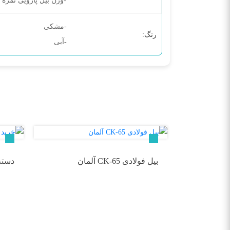
-وزن بیل پارویی نمره 3: 1/2 کیلوگرم
-مشکی
رنگ:
-آبی
بیل فولادی CK-65 آلمان
دسته