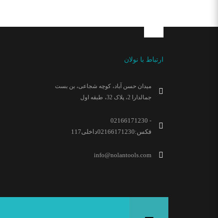
ارتباط با نولان
میدان حسن آباد، کوچه شجاعی، بن بست
جمالدارا 2، پلاک 32، طبقه اول
02166171230 -
فکس:02166171230داخلی117
info@nolantools.com