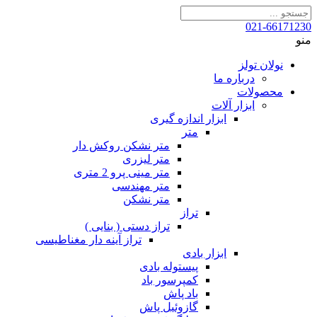
021-66171230
منو
نولان تولز
درباره ما
محصولات
ابزار آلات
ابزار اندازه گیری
متر
متر نشکن روکش دار
متر لیزری
متر مینی پرو 2 متری
متر مهندسی
متر نشکن
تراز
تراز دستی ( بنایی )
تراز آینه دار مغناطیسی
ابزار بادی
پیستوله بادی
کمپرسور باد
باد پاش
گازوئیل پاش