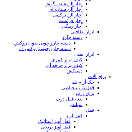
آچار آلن شش گوش
آچار آلن ستاره ای
آچار آلن ترکیبی
آچار فرانسه
آچار رینگی
ابزار نظافتی
دسته جارو
دسته جارو چوبی بدون روکش
دسته جارو چوبی روکش دار
ابزار ایمنی
کیف ابزار کمری
کیف ابزار حرفه ای
دستکش
یراق آلات
جک آرام بند
قفل درب حیاطی
یراق درب
بدنه قفل درب
سیلندر
قفل
قفل آویز
قفل آویز استاتیک
قفل آویز برنجی