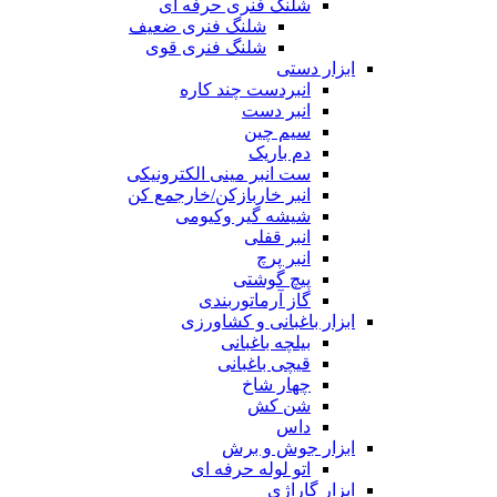
شلنگ فنری حرفه ای
شلنگ فنری ضعیف
شلنگ فنری قوی
ابزار دستی
انبردست چند کاره
انبر دست
سیم چین
دم باریک
ست انبر مینی الکترونیکی
انبر خاربازکن/خارجمع کن
شیشه گیر وکیومی
انبر قفلی
انبر پرچ
پیچ گوشتی
گاز آرماتوربندی
ابزار باغبانی و کشاورزی
بیلچه باغبانی
قیچی باغبانی
چهار شاخ
شن کش
داس
ابزار جوش و برش
اتو لوله حرفه ای
ابزار گاراژی