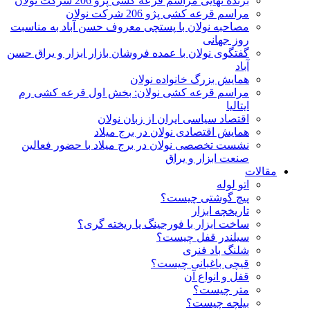
برنده نهایی مراسم قرعه کشی پژو 206 شرکت نولان
مراسم قرعه کشی پژو 206 شرکت نولان
مصاحبه نولان با پستچی معروف حسن آباد به مناسبت
روز جهانی
گفتگوی نولان با عمده فروشان بازار ابزار و یراق حسن
آباد
همایش بزرگ خانواده نولان
مراسم قرعه کشی نولان: بخش اول قرعه کشی رم
ایتالیا
اقتصاد سیاسی ایران از زبان نولان
همایش اقتصادی نولان در برج میلاد
نشست تخصصی نولان در برج میلاد با حضور فعالین
صنعت ابزار و یراق
مقالات
اتو لوله
پیچ گوشتی چیست؟
تاریخچه ابزار
ساخت ابزار با فورجینگ یا ریخته گری؟
سیلندر قفل چیست؟
شلنگ باد فنری
قیچی باغبانی چیست؟
قفل و انواع آن
متر چیست؟
بیلچه چیست؟