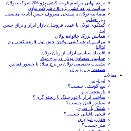
برنده نهایی مراسم قرعه کشی پژو 206 شرکت نولان
مراسم قرعه کشی پژو 206 شرکت نولان
مصاحبه نولان با پستچی معروف حسن آباد به مناسبت
روز جهانی
گفتگوی نولان با عمده فروشان بازار ابزار و یراق حسن
آباد
همایش بزرگ خانواده نولان
مراسم قرعه کشی نولان: بخش اول قرعه کشی رم
ایتالیا
اقتصاد سیاسی ایران از زبان نولان
همایش اقتصادی نولان در برج میلاد
نشست تخصصی نولان در برج میلاد با حضور فعالین
صنعت ابزار و یراق
مقالات
اتو لوله
پیچ گوشتی چیست؟
تاریخچه ابزار
ساخت ابزار با فورجینگ یا ریخته گری؟
سیلندر قفل چیست؟
شلنگ باد فنری
قیچی باغبانی چیست؟
قفل و انواع آن
متر چیست؟
بیلچه چیست؟