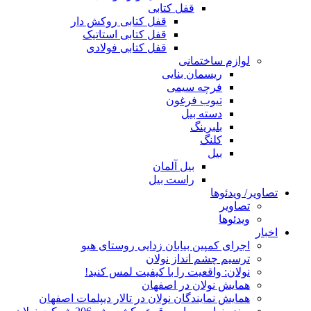
قفل کتابی
قفل کتابی روکش دار
قفل کتابی استاتیک
قفل کتابی فولادی
لوازم ساختمانی
ریسمان بنایی
فرچه سیمی
تیوب فرغون
دسته بیل
بلبرينگ
کلنگ
بیل
بیل آلمان
راست بیل
تصاویر/ ویدئوها
تصاویر
ویدئوها
اخبار
اجرای کمپین بیابان زدایی روستای هیو
ترسیم چشم انداز نولان
نولان: واقعیت را با کیفیت لمس کنید!
همایش نولان در اصفهان
همایش نمایندگان نولان در تالار دیپلمات اصفهان