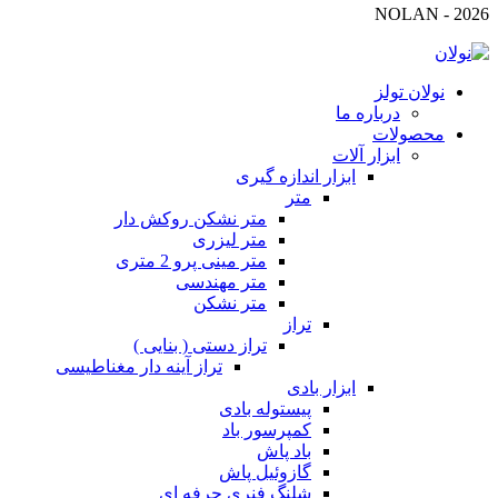
2026 - NOLAN
نولان تولز
درباره ما
محصولات
ابزار آلات
ابزار اندازه گیری
متر
متر نشکن روکش دار
متر لیزری
متر مینی پرو 2 متری
متر مهندسی
متر نشکن
تراز
تراز دستی ( بنایی )
تراز آینه دار مغناطیسی
ابزار بادی
پیستوله بادی
کمپرسور باد
باد پاش
گازوئیل پاش
شلنگ فنری حرفه ای