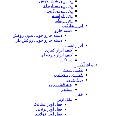
آچار آلن شش گوش
آچار آلن ستاره ای
آچار آلن ترکیبی
آچار فرانسه
آچار رینگی
ابزار نظافتی
دسته جارو
دسته جارو چوبی بدون روکش
دسته جارو چوبی روکش دار
ابزار ایمنی
کیف ابزار کمری
کیف ابزار حرفه ای
دستکش
یراق آلات
جک آرام بند
قفل درب حیاطی
یراق درب
بدنه قفل درب
سیلندر
قفل
قفل آویز
قفل آویز استاتیک
قفل آویز برنجی
قفل آویز فولادی