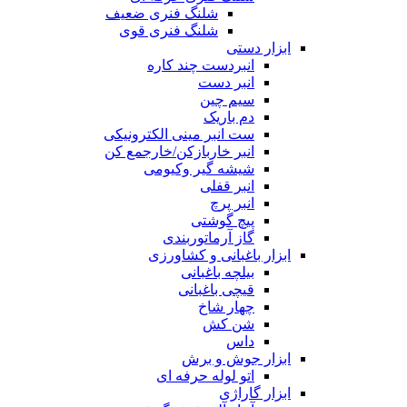
شلنگ فنری ضعیف
شلنگ فنری قوی
ابزار دستی
انبردست چند کاره
انبر دست
سیم چین
دم باریک
ست انبر مینی الکترونیکی
انبر خاربازکن/خارجمع کن
شیشه گیر وکیومی
انبر قفلی
انبر پرچ
پیچ گوشتی
گاز آرماتوربندی
ابزار باغبانی و کشاورزی
بیلچه باغبانی
قیچی باغبانی
چهار شاخ
شن کش
داس
ابزار جوش و برش
اتو لوله حرفه ای
ابزار گاراژی