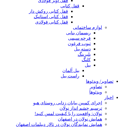
قفل آویز فولادی
قفل کتابی
قفل کتابی روکش دار
قفل کتابی استاتیک
قفل کتابی فولادی
لوازم ساختمانی
ریسمان بنایی
فرچه سیمی
تیوب فرغون
دسته بیل
بلبرينگ
کلنگ
بیل
بیل آلمان
راست بیل
تصاویر/ ویدئوها
تصاویر
ویدئوها
اخبار
اجرای کمپین بیابان زدایی روستای هیو
ترسیم چشم انداز نولان
نولان: واقعیت را با کیفیت لمس کنید!
همایش نولان در اصفهان
همایش نمایندگان نولان در تالار دیپلمات اصفهان