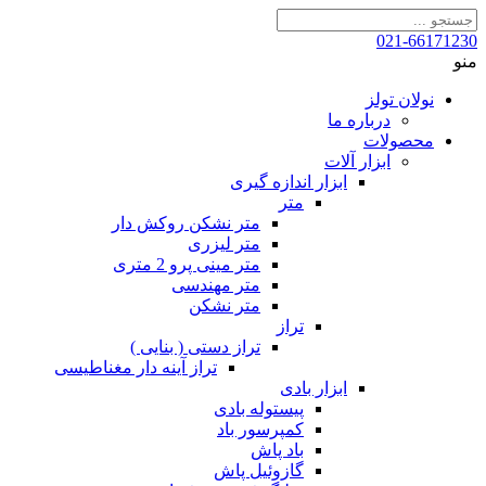
021-66171230
منو
نولان تولز
درباره ما
محصولات
ابزار آلات
ابزار اندازه گیری
متر
متر نشکن روکش دار
متر لیزری
متر مینی پرو 2 متری
متر مهندسی
متر نشکن
تراز
تراز دستی ( بنایی )
تراز آینه دار مغناطیسی
ابزار بادی
پیستوله بادی
کمپرسور باد
باد پاش
گازوئیل پاش