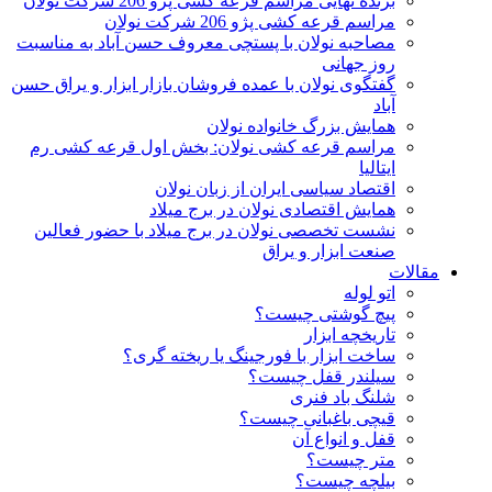
برنده نهایی مراسم قرعه کشی پژو 206 شرکت نولان
مراسم قرعه کشی پژو 206 شرکت نولان
مصاحبه نولان با پستچی معروف حسن آباد به مناسبت
روز جهانی
گفتگوی نولان با عمده فروشان بازار ابزار و یراق حسن
آباد
همایش بزرگ خانواده نولان
مراسم قرعه کشی نولان: بخش اول قرعه کشی رم
ایتالیا
اقتصاد سیاسی ایران از زبان نولان
همایش اقتصادی نولان در برج میلاد
نشست تخصصی نولان در برج میلاد با حضور فعالین
صنعت ابزار و یراق
مقالات
اتو لوله
پیچ گوشتی چیست؟
تاریخچه ابزار
ساخت ابزار با فورجینگ یا ریخته گری؟
سیلندر قفل چیست؟
شلنگ باد فنری
قیچی باغبانی چیست؟
قفل و انواع آن
متر چیست؟
بیلچه چیست؟