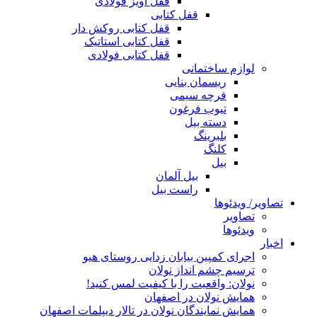
قفل آویز فولادی
قفل کتابی
قفل کتابی روکش دار
قفل کتابی استاتیک
قفل کتابی فولادی
لوازم ساختمانی
ریسمان بنایی
فرچه سیمی
تیوب فرغون
دسته بیل
بلبرينگ
کلنگ
بیل
بیل آلمان
راست بیل
تصاویر/ ویدئوها
تصاویر
ویدئوها
اخبار
اجرای کمپین بیابان زدایی روستای هیو
ترسیم چشم انداز نولان
نولان: واقعیت را با کیفیت لمس کنید!
همایش نولان در اصفهان
همایش نمایندگان نولان در تالار دیپلمات اصفهان