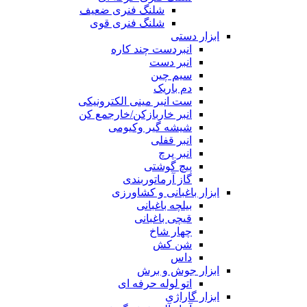
شلنگ فنری ضعیف
شلنگ فنری قوی
ابزار دستی
انبردست چند کاره
انبر دست
سیم چین
دم باریک
ست انبر مینی الکترونیکی
انبر خاربازکن/خارجمع کن
شیشه گیر وکیومی
انبر قفلی
انبر پرچ
پیچ گوشتی
گاز آرماتوربندی
ابزار باغبانی و کشاورزی
بیلچه باغبانی
قیچی باغبانی
چهار شاخ
شن کش
داس
ابزار جوش و برش
اتو لوله حرفه ای
ابزار گاراژی