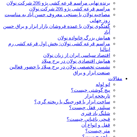
برنده نهایی مراسم قرعه کشی پژو 206 شرکت نولان
مراسم قرعه کشی پژو 206 شرکت نولان
مصاحبه نولان با پستچی معروف حسن آباد به مناسبت
روز جهانی
گفتگوی نولان با عمده فروشان بازار ابزار و یراق حسن
آباد
همایش بزرگ خانواده نولان
مراسم قرعه کشی نولان: بخش اول قرعه کشی رم
ایتالیا
اقتصاد سیاسی ایران از زبان نولان
همایش اقتصادی نولان در برج میلاد
نشست تخصصی نولان در برج میلاد با حضور فعالین
صنعت ابزار و یراق
مقالات
اتو لوله
پیچ گوشتی چیست؟
تاریخچه ابزار
ساخت ابزار با فورجینگ یا ریخته گری؟
سیلندر قفل چیست؟
شلنگ باد فنری
قیچی باغبانی چیست؟
قفل و انواع آن
متر چیست؟
بیلچه چیست؟