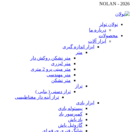
2026 - NOLAN
نولان تولز
درباره ما
محصولات
ابزار آلات
ابزار اندازه گیری
متر
متر نشکن روکش دار
متر لیزری
متر مینی پرو 2 متری
متر مهندسی
متر نشکن
تراز
تراز دستی ( بنایی )
تراز آینه دار مغناطیسی
ابزار بادی
پیستوله بادی
کمپرسور باد
باد پاش
گازوئیل پاش
شلنگ فنری حرفه ای