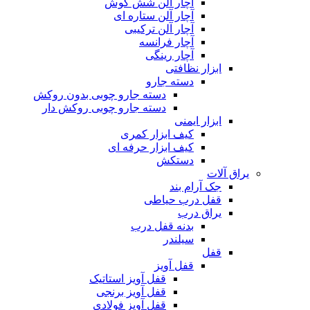
آچار آلن شش گوش
آچار آلن ستاره ای
آچار آلن ترکیبی
آچار فرانسه
آچار رینگی
ابزار نظافتی
دسته جارو
دسته جارو چوبی بدون روکش
دسته جارو چوبی روکش دار
ابزار ایمنی
کیف ابزار کمری
کیف ابزار حرفه ای
دستکش
یراق آلات
جک آرام بند
قفل درب حیاطی
یراق درب
بدنه قفل درب
سیلندر
قفل
قفل آویز
قفل آویز استاتیک
قفل آویز برنجی
قفل آویز فولادی