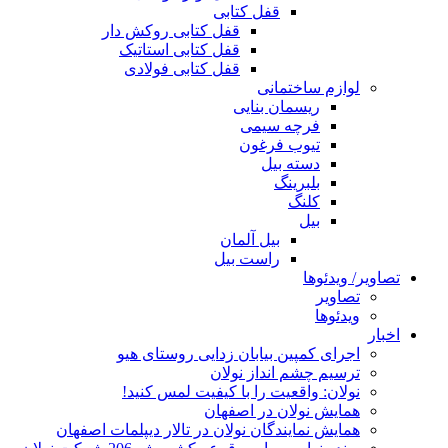
قفل کتابی
قفل کتابی روکش دار
قفل کتابی استاتیک
قفل کتابی فولادی
لوازم ساختمانی
ریسمان بنایی
فرچه سیمی
تیوب فرغون
دسته بیل
بلبرينگ
کلنگ
بیل
بیل آلمان
راست بیل
تصاویر/ ویدئوها
تصاویر
ویدئوها
اخبار
اجرای کمپین بیابان زدایی روستای هیو
ترسیم چشم انداز نولان
نولان: واقعیت را با کیفیت لمس کنید!
همایش نولان در اصفهان
همایش نمایندگان نولان در تالار دیپلمات اصفهان