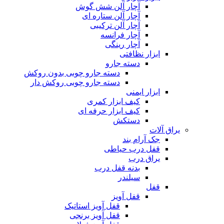
آچار آلن شش گوش
آچار آلن ستاره ای
آچار آلن ترکیبی
آچار فرانسه
آچار رینگی
ابزار نظافتی
دسته جارو
دسته جارو چوبی بدون روکش
دسته جارو چوبی روکش دار
ابزار ایمنی
کیف ابزار کمری
کیف ابزار حرفه ای
دستکش
یراق آلات
جک آرام بند
قفل درب حیاطی
یراق درب
بدنه قفل درب
سیلندر
قفل
قفل آویز
قفل آویز استاتیک
قفل آویز برنجی