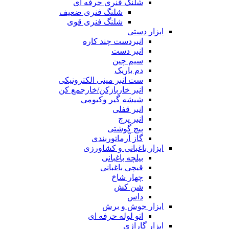
شلنگ فنری حرفه ای
شلنگ فنری ضعیف
شلنگ فنری قوی
ابزار دستی
انبردست چند کاره
انبر دست
سیم چین
دم باریک
ست انبر مینی الکترونیکی
انبر خاربازکن/خارجمع کن
شیشه گیر وکیومی
انبر قفلی
انبر پرچ
پیچ گوشتی
گاز آرماتوربندی
ابزار باغبانی و کشاورزی
بیلچه باغبانی
قیچی باغبانی
چهار شاخ
شن کش
داس
ابزار جوش و برش
اتو لوله حرفه ای
ابزار گاراژی