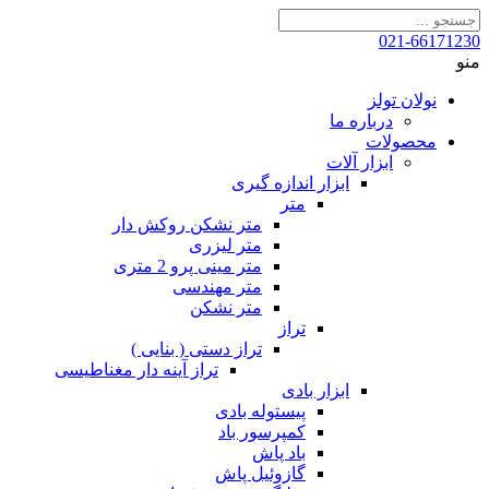
021-66171230
منو
نولان تولز
درباره ما
محصولات
ابزار آلات
ابزار اندازه گیری
متر
متر نشکن روکش دار
متر لیزری
متر مینی پرو 2 متری
متر مهندسی
متر نشکن
تراز
تراز دستی ( بنایی )
تراز آینه دار مغناطیسی
ابزار بادی
پیستوله بادی
کمپرسور باد
باد پاش
گازوئیل پاش