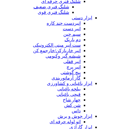
شلنگ فنری حرفه ای
شلنگ فنری ضعیف
شلنگ فنری قوی
ابزار دستی
انبردست چند کاره
انبر دست
سیم چین
دم باریک
ست انبر مینی الکترونیکی
انبر خاربازکن/خارجمع کن
شیشه گیر وکیومی
انبر قفلی
انبر پرچ
پیچ گوشتی
گاز آرماتوربندی
ابزار باغبانی و کشاورزی
بیلچه باغبانی
قیچی باغبانی
چهار شاخ
شن کش
داس
ابزار جوش و برش
اتو لوله حرفه ای
ابزار گاراژی