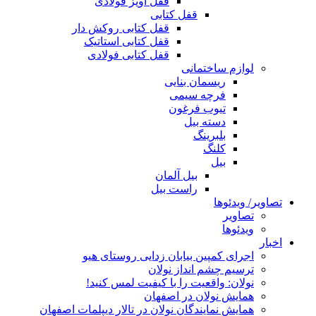
قفل آویز فولادی
قفل کتابی
قفل کتابی روکش دار
قفل کتابی استاتیک
قفل کتابی فولادی
لوازم ساختمانی
ریسمان بنایی
فرچه سیمی
تیوب فرغون
دسته بیل
بلبرينگ
کلنگ
بیل
بیل آلمان
راست بیل
تصاویر/ ویدئوها
تصاویر
ویدئوها
اخبار
اجرای کمپین بیابان زدایی روستای هیو
ترسیم چشم انداز نولان
نولان: واقعیت را با کیفیت لمس کنید!
همایش نولان در اصفهان
همایش نمایندگان نولان در تالار دیپلمات اصفهان