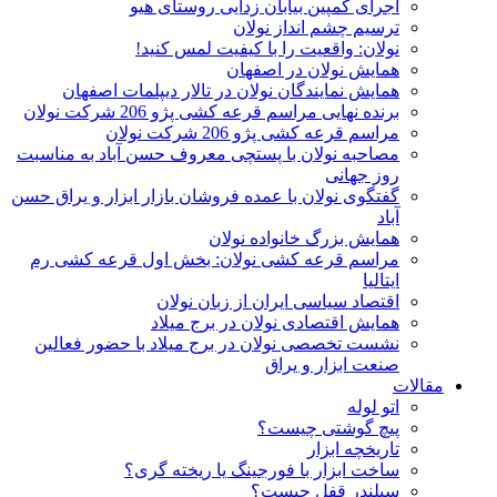
اجرای کمپین بیابان زدایی روستای هیو
ترسیم چشم انداز نولان
نولان: واقعیت را با کیفیت لمس کنید!
همایش نولان در اصفهان
همایش نمایندگان نولان در تالار دیپلمات اصفهان
برنده نهایی مراسم قرعه کشی پژو 206 شرکت نولان
مراسم قرعه کشی پژو 206 شرکت نولان
مصاحبه نولان با پستچی معروف حسن آباد به مناسبت
روز جهانی
گفتگوی نولان با عمده فروشان بازار ابزار و یراق حسن
آباد
همایش بزرگ خانواده نولان
مراسم قرعه کشی نولان: بخش اول قرعه کشی رم
ایتالیا
اقتصاد سیاسی ایران از زبان نولان
همایش اقتصادی نولان در برج میلاد
نشست تخصصی نولان در برج میلاد با حضور فعالین
صنعت ابزار و یراق
مقالات
اتو لوله
پیچ گوشتی چیست؟
تاریخچه ابزار
ساخت ابزار با فورجینگ یا ریخته گری؟
سیلندر قفل چیست؟