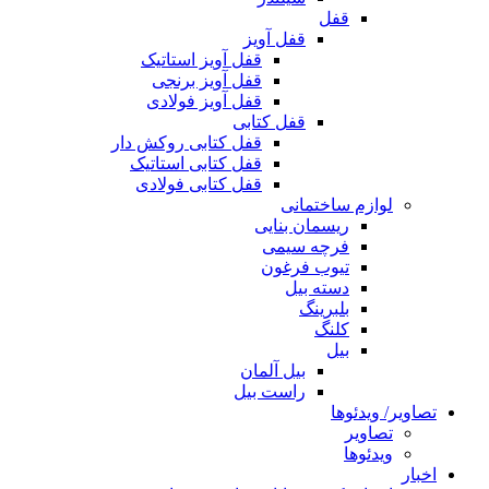
قفل
قفل آویز
قفل آویز استاتیک
قفل آویز برنجی
قفل آویز فولادی
قفل کتابی
قفل کتابی روکش دار
قفل کتابی استاتیک
قفل کتابی فولادی
لوازم ساختمانی
ریسمان بنایی
فرچه سیمی
تیوب فرغون
دسته بیل
بلبرينگ
کلنگ
بیل
بیل آلمان
راست بیل
تصاویر/ ویدئوها
تصاویر
ویدئوها
اخبار