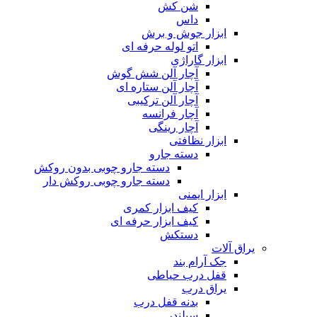
شن کش
داس
ابزار جوش و برش
اتو لوله حرفه ای
ابزار گاراژی
آچار آلن شش گوش
آچار آلن ستاره ای
آچار آلن ترکیبی
آچار فرانسه
آچار رینگی
ابزار نظافتی
دسته جارو
دسته جارو چوبی بدون روکش
دسته جارو چوبی روکش دار
ابزار ایمنی
کیف ابزار کمری
کیف ابزار حرفه ای
دستکش
یراق آلات
جک آرام بند
قفل درب حیاطی
یراق درب
بدنه قفل درب
سیلندر