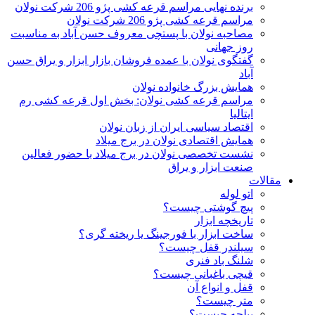
برنده نهایی مراسم قرعه کشی پژو 206 شرکت نولان
مراسم قرعه کشی پژو 206 شرکت نولان
مصاحبه نولان با پستچی معروف حسن آباد به مناسبت
روز جهانی
گفتگوی نولان با عمده فروشان بازار ابزار و یراق حسن
آباد
همایش بزرگ خانواده نولان
مراسم قرعه کشی نولان: بخش اول قرعه کشی رم
ایتالیا
اقتصاد سیاسی ایران از زبان نولان
همایش اقتصادی نولان در برج میلاد
نشست تخصصی نولان در برج میلاد با حضور فعالین
صنعت ابزار و یراق
مقالات
اتو لوله
پیچ گوشتی چیست؟
تاریخچه ابزار
ساخت ابزار با فورجینگ یا ریخته گری؟
سیلندر قفل چیست؟
شلنگ باد فنری
قیچی باغبانی چیست؟
قفل و انواع آن
متر چیست؟
بیلچه چیست؟