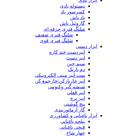
ابزار بادی
پیستوله بادی
کمپرسور باد
باد پاش
گازوئیل پاش
شلنگ فنری حرفه ای
شلنگ فنری ضعیف
شلنگ فنری قوی
ابزار دستی
انبردست چند کاره
انبر دست
سیم چین
دم باریک
ست انبر مینی الکترونیکی
انبر خاربازکن/خارجمع کن
شیشه گیر وکیومی
انبر قفلی
انبر پرچ
پیچ گوشتی
گاز آرماتوربندی
ابزار باغبانی و کشاورزی
بیلچه باغبانی
قیچی باغبانی
چهار شاخ