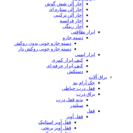
آچار آلن شش گوش
آچار آلن ستاره ای
آچار آلن ترکیبی
آچار فرانسه
آچار رینگی
ابزار نظافتی
دسته جارو
دسته جارو چوبی بدون روکش
دسته جارو چوبی روکش دار
ابزار ایمنی
کیف ابزار کمری
کیف ابزار حرفه ای
دستکش
یراق آلات
جک آرام بند
قفل درب حیاطی
یراق درب
بدنه قفل درب
سیلندر
قفل
قفل آویز
قفل آویز استاتیک
قفل آویز برنجی