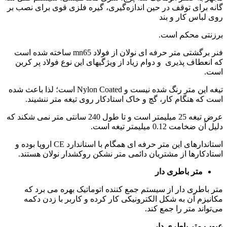
گانه برای توقف در حین اندازه‌گیری، گیره فلزی قوی برای نصب بر
روی لباس کار و بند
برزنتی محکم است.
فنر برگشتی متر حرفه ای نولان از فولاد mn65 ساخته شده است
که انعطاف پذیری و دوام زیاد از ویژگیهای این نوع فولاد پر کربن
است.
تیغه این متر رنگ شده نیست و Nylon Coated است؛ لذا باعث شده
است که هنگام کار، گچ و خاک استادکار روی تیغه متر ننشیند.
عرض تیغه 25 میلیمتر است و تا طول 240 سانتی متر نمی شکند که
دلیل آن ضخامت 0.12 میلیمتر تیغه است.
استاندارهای این متر حرفه ای همگام با استاندارد CE اروپا بوده و
استادکارها از مشتریان دائمی متر نشکن روکشدار نولان هستند.
متر باطری دار
متر باطری دار از سیستم جمع کننده اتوماتیک بهره می برد که
مکانیزم آن به شکل الکترونیکی کار کرده و کاربر با زدن دکمه
می‌تواند متر را جمع کند.
عیوب متر باطری دار