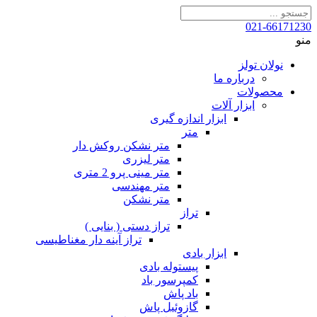
021-66171230
منو
نولان تولز
درباره ما
محصولات
ابزار آلات
ابزار اندازه گیری
متر
متر نشکن روکش دار
متر لیزری
متر مینی پرو 2 متری
متر مهندسی
متر نشکن
تراز
تراز دستی ( بنایی )
تراز آینه دار مغناطیسی
ابزار بادی
پیستوله بادی
کمپرسور باد
باد پاش
گازوئیل پاش