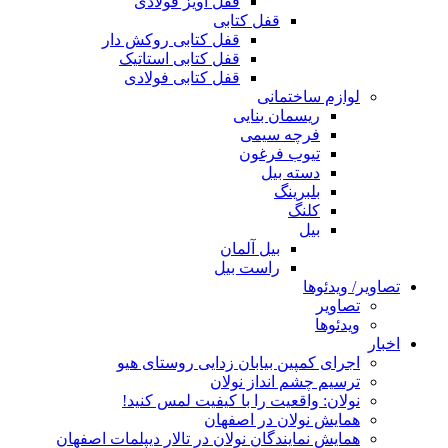
قفل آویز فولادی
قفل کتابی
قفل کتابی روکش دار
قفل کتابی استاتیک
قفل کتابی فولادی
لوازم ساختمانی
ریسمان بنایی
فرچه سیمی
تیوب فرغون
دسته بیل
بلبرينگ
کلنگ
بیل
بیل آلمان
راست بیل
تصاویر/ ویدئوها
تصاویر
ویدئوها
اخبار
اجرای کمپین بیابان زدایی روستای هیو
ترسیم چشم انداز نولان
نولان: واقعیت را با کیفیت لمس کنید!
همایش نولان در اصفهان
همایش نمایندگان نولان در تالار دیپلمات اصفهان