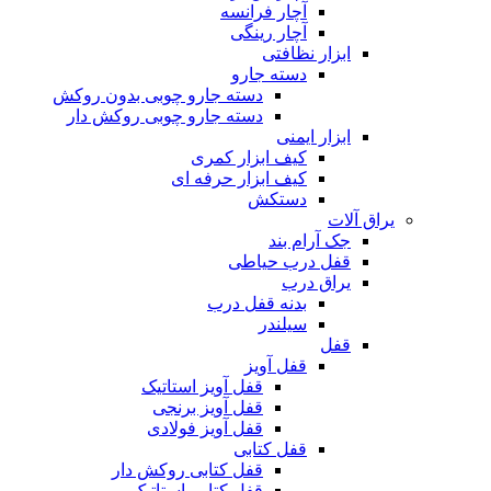
آچار فرانسه
آچار رینگی
ابزار نظافتی
دسته جارو
دسته جارو چوبی بدون روکش
دسته جارو چوبی روکش دار
ابزار ایمنی
کیف ابزار کمری
کیف ابزار حرفه ای
دستکش
یراق آلات
جک آرام بند
قفل درب حیاطی
یراق درب
بدنه قفل درب
سیلندر
قفل
قفل آویز
قفل آویز استاتیک
قفل آویز برنجی
قفل آویز فولادی
قفل کتابی
قفل کتابی روکش دار
قفل کتابی استاتیک