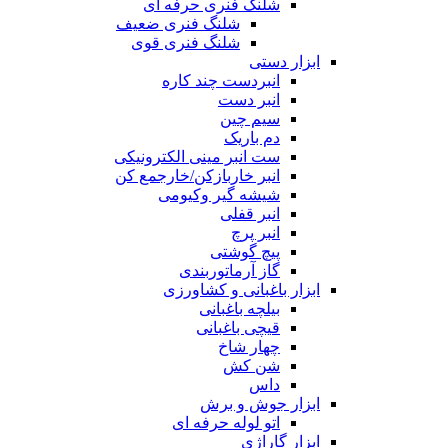
شلنگ فنری حرفه ای
شلنگ فنری ضعیف
شلنگ فنری قوی
ابزار دستی
انبردست چند کاره
انبر دست
سیم چین
دم باریک
ست انبر مینی الکترونیکی
انبر خاربازکن/خارجمع کن
شیشه گیر وکیومی
انبر قفلی
انبر پرچ
پیچ گوشتی
گاز آرماتوربندی
ابزار باغبانی و کشاورزی
بیلچه باغبانی
قیچی باغبانی
چهار شاخ
شن کش
داس
ابزار جوش و برش
اتو لوله حرفه ای
ابزار گاراژی