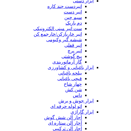
ابزار دستی
انبردست چند کاره
انبر دست
سیم چین
دم باریک
ست انبر مینی الکترونیکی
انبر خاربازکن/خارجمع کن
شیشه گیر وکیومی
انبر قفلی
انبر پرچ
پیچ گوشتی
گاز آرماتوربندی
ابزار باغبانی و کشاورزی
بیلچه باغبانی
قیچی باغبانی
چهار شاخ
شن کش
داس
ابزار جوش و برش
اتو لوله حرفه ای
ابزار گاراژی
آچار آلن شش گوش
آچار آلن ستاره ای
آچار آلن ترکیبی