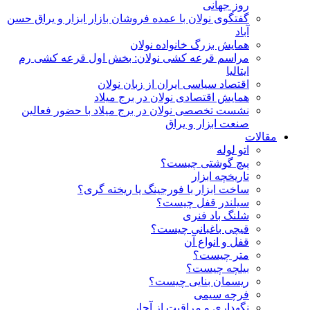
روز جهانی
گفتگوی نولان با عمده فروشان بازار ابزار و یراق حسن
آباد
همایش بزرگ خانواده نولان
مراسم قرعه کشی نولان: بخش اول قرعه کشی رم
ایتالیا
اقتصاد سیاسی ایران از زبان نولان
همایش اقتصادی نولان در برج میلاد
نشست تخصصی نولان در برج میلاد با حضور فعالین
صنعت ابزار و یراق
مقالات
اتو لوله
پیچ گوشتی چیست؟
تاریخچه ابزار
ساخت ابزار با فورجینگ یا ریخته گری؟
سیلندر قفل چیست؟
شلنگ باد فنری
قیچی باغبانی چیست؟
قفل و انواع آن
متر چیست؟
بیلچه چیست؟
ریسمان بنایی چیست؟
فرچه سیمی
نگهداری و مراقبت از آچار