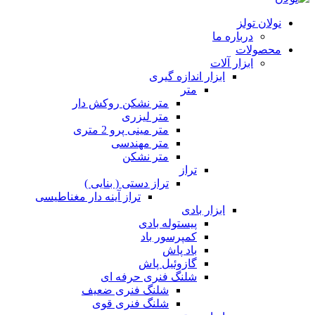
نولان تولز
درباره ما
محصولات
ابزار آلات
ابزار اندازه گیری
متر
متر نشکن روکش دار
متر لیزری
متر مینی پرو 2 متری
متر مهندسی
متر نشکن
تراز
تراز دستی ( بنایی )
تراز آینه دار مغناطیسی
ابزار بادی
پیستوله بادی
کمپرسور باد
باد پاش
گازوئیل پاش
شلنگ فنری حرفه ای
شلنگ فنری ضعیف
شلنگ فنری قوی