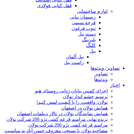
قفل کتابی فولادی
لوازم ساختمانی
ریسمان بنایی
فرچه سیمی
تیوب فرغون
دسته بیل
بلبرينگ
کلنگ
بیل
بیل آلمان
راست بیل
تصاویر/ ویدئوها
تصاویر
ویدئوها
اخبار
اجرای کمپین بیابان زدایی روستای هیو
ترسیم چشم انداز نولان
نولان: واقعیت را با کیفیت لمس کنید!
همایش نولان در اصفهان
همایش نمایندگان نولان در تالار دیپلمات اصفهان
برنده نهایی مراسم قرعه کشی پژو 206 شرکت نولان
مراسم قرعه کشی پژو 206 شرکت نولان
مصاحبه نولان با پستچی معروف حسن آباد به مناسبت