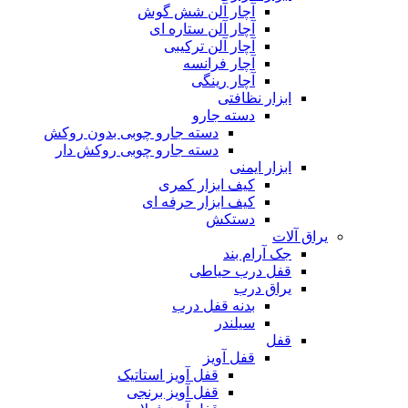
آچار آلن شش گوش
آچار آلن ستاره ای
آچار آلن ترکیبی
آچار فرانسه
آچار رینگی
ابزار نظافتی
دسته جارو
دسته جارو چوبی بدون روکش
دسته جارو چوبی روکش دار
ابزار ایمنی
کیف ابزار کمری
کیف ابزار حرفه ای
دستکش
یراق آلات
جک آرام بند
قفل درب حیاطی
یراق درب
بدنه قفل درب
سیلندر
قفل
قفل آویز
قفل آویز استاتیک
قفل آویز برنجی