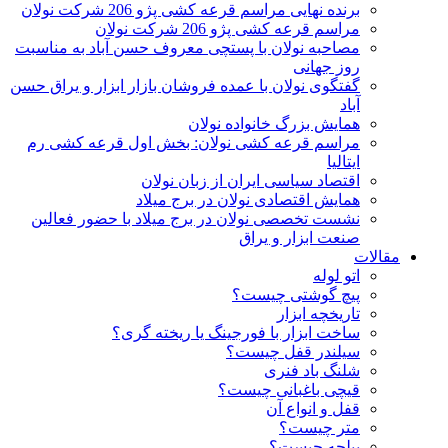
برنده نهایی مراسم قرعه کشی پژو 206 شرکت نولان
مراسم قرعه کشی پژو 206 شرکت نولان
مصاحبه نولان با پستچی معروف حسن آباد به مناسبت
روز جهانی
گفتگوی نولان با عمده فروشان بازار ابزار و یراق حسن
آباد
همایش بزرگ خانواده نولان
مراسم قرعه کشی نولان: بخش اول قرعه کشی رم
ایتالیا
اقتصاد سیاسی ایران از زبان نولان
همایش اقتصادی نولان در برج میلاد
نشست تخصصی نولان در برج میلاد با حضور فعالین
صنعت ابزار و یراق
مقالات
اتو لوله
پیچ گوشتی چیست؟
تاریخچه ابزار
ساخت ابزار با فورجینگ یا ریخته گری؟
سیلندر قفل چیست؟
شلنگ باد فنری
قیچی باغبانی چیست؟
قفل و انواع آن
متر چیست؟
بیلچه چیست؟